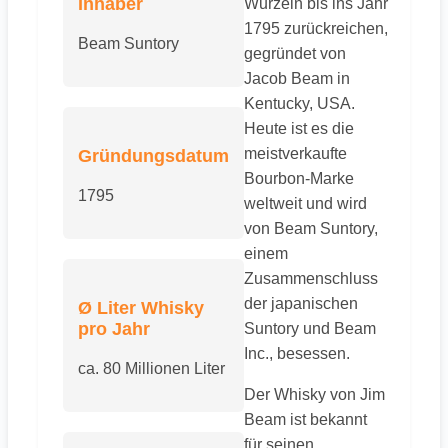
Inhaber
Wurzeln bis ins Jahr
1795 zurückreichen,
Beam Suntory
gegründet von
Jacob Beam in
Kentucky, USA.
Heute ist es die
meistverkaufte
Gründungsdatum
Bourbon-Marke
1795
weltweit und wird
von Beam Suntory,
einem
Zusammenschluss
der japanischen
Ø Liter Whisky
pro Jahr
Suntory und Beam
Inc., besessen.
ca. 80 Millionen Liter
Der Whisky von Jim
Beam ist bekannt
für seinen