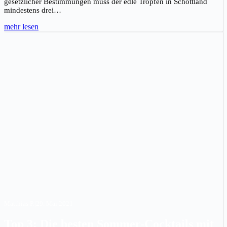
gesetzlicher Bestimmungen muss der edle Tropfen in Schottland
mindestens drei…
mehr lesen
Matthias P.
|
29. Mai 2021
Top 3: Die besten Sommer-Cocktails mit