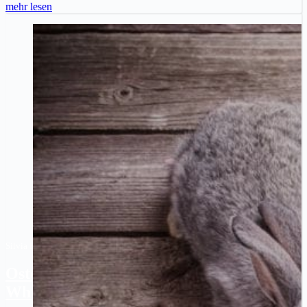
mehr lesen
Silvia H.
|
24. März 2021
Ostergeschenke für Whiskyliebhaber und
Whiskyfans