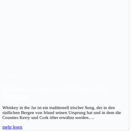
Matthias P.
|
27. Juni 2021
Whiskey in the Jar: Ein Song, viele
Künstler
Whiskey in the Jar ist ein traditionell irischer Song, der in den
südlichen Bergen von Irland seinen Ursprung hat und in dem die
Counties Kerry und Cork öfter erwähnt werden….
mehr lesen