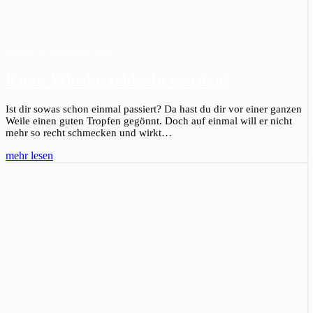
Hendrik L.
|
14. Oktober 2021
Kann Whisky schlecht werden?
Ist dir sowas schon einmal passiert? Da hast du dir vor einer ganzen
Weile einen guten Tropfen gegönnt. Doch auf einmal will er nicht
mehr so recht schmecken und wirkt…
mehr lesen