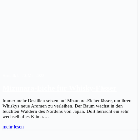
Hendrik L.
|
26. Mai 2022
Mizunara-Eiche für Whisky-Fässer
Immer mehr Destillen setzen auf Mizunara-Eichenfässer, um ihren
Whiskys neue Aromen zu verleihen. Der Baum wächst in den
feuchten Wäldern des Nordens von Japan. Dort herrscht ein sehr
wechselhaftes Klima….
mehr lesen