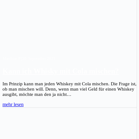
Matthias P.
|
30. September 2021
Kann ich Whisky mit Cola mischen?
Im Prinzip kann man jeden Whiskey mit Cola mischen. Die Frage ist,
ob man mischen will. Denn, wenn man viel Geld für einen Whiskey
ausgibt, möchte man den ja nicht…
mehr lesen