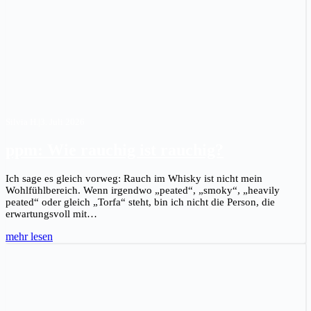
Silvia H.
|
3. Juli 2026
ppm: Wie rauchig ist rauchig?
Ich sage es gleich vorweg: Rauch im Whisky ist nicht mein
Wohlfühlbereich. Wenn irgendwo „peated“, „smoky“, „heavily
peated“ oder gleich „Torfa“ steht, bin ich nicht die Person, die
erwartungsvoll mit…
mehr lesen