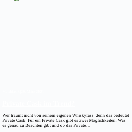
Matthias P.
|
29. März 2021
Private Cask im Trend?
Wer träumt nicht von seinem eigenen Whiskyfass, denn das bedeutet
Private Cask. Für ein Private Cask gibt es zwei Möglichkeiten. Was
es genau zu Beachten gibt und ob das Private…