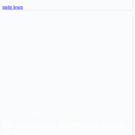
mehr lesen
Hendrik L.
|
4. November 2021
Das etwas andere Whisky-Glas: Was ist
ein Quaich?