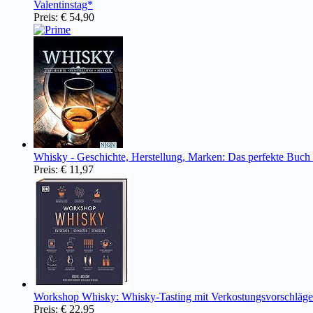
Valentinstag*
Preis:
€ 54,90
Whisky - Geschichte, Herstellung, Marken: Das perfekte Buc
Preis:
€ 11,97
Workshop Whisky: Whisky-Tasting mit Verkostungsvorschläge
Preis:
€ 22,95