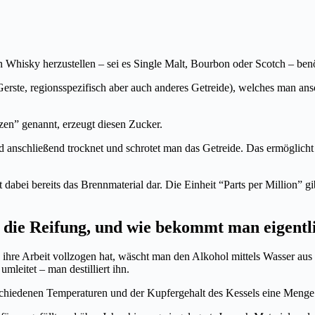
n Whisky herzustellen – sei es Single Malt, Bourbon oder Scotch – ben
Gerste, regionsspezifisch aber auch anderes Getreide), welches man ans
en” genannt, erzeugt diesen Zucker.
d anschließend trocknet und schrotet man das Getreide. Das ermöglicht
dabei bereits das Brennmaterial dar. Die Einheit “Parts per Million” gib
 die Reifung, und wie bekommt man eigent
hre Arbeit vollzogen hat, wäscht man den Alkohol mittels Wasser aus 
leitet – man destilliert ihn.
schiedenen Temperaturen und der Kupfergehalt des Kessels eine Menge 