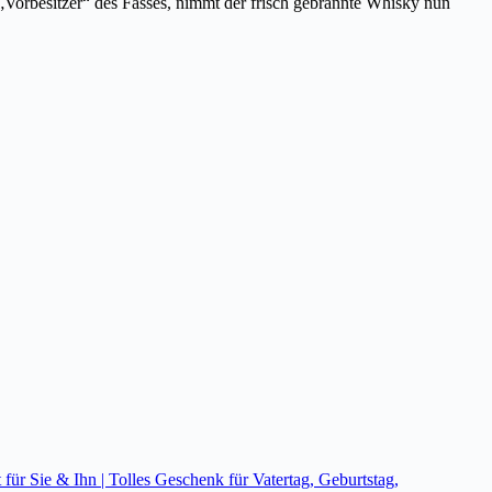
 „Vorbesitzer“ des Fasses, nimmt der frisch gebrannte Whisky nun
 Sie & Ihn | Tolles Geschenk für Vatertag, Geburtstag,