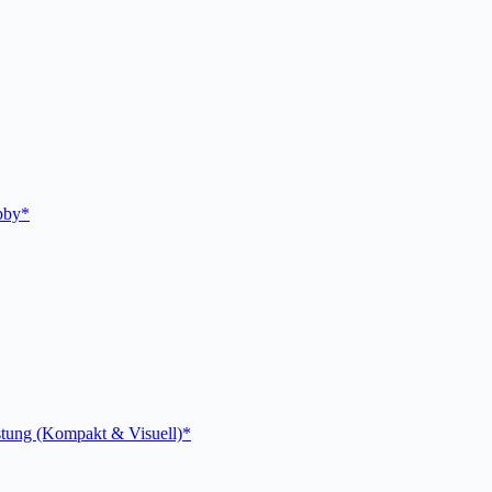
bby*
ostung (Kompakt & Visuell)*