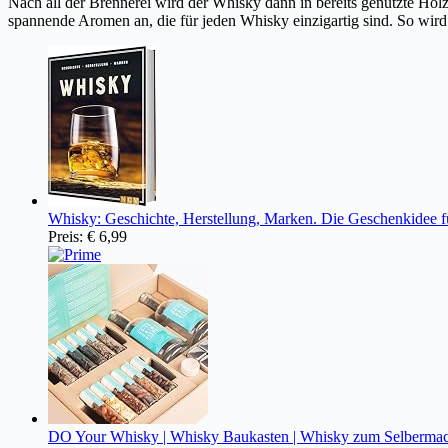
Nach all der Brennerei wird der Whisky dann in bereits genutzte Holz
spannende Aromen an, die für jeden Whisky einzigartig sind. So wird
Whisky: Geschichte, Herstellung, Marken. Die Geschenkidee 
Preis:
€ 6,99
DO Your Whisky | Whisky Baukasten | Whisky zum Selbermache