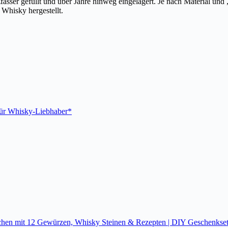
fässer gefüllt und über Jahre hinweg eingelagert. Je nach Material und
 Whisky hergestellt.
für Whisky-Liebhaber*
n mit 12 Gewürzen, Whisky Steinen & Rezepten | DIY Geschenkset für